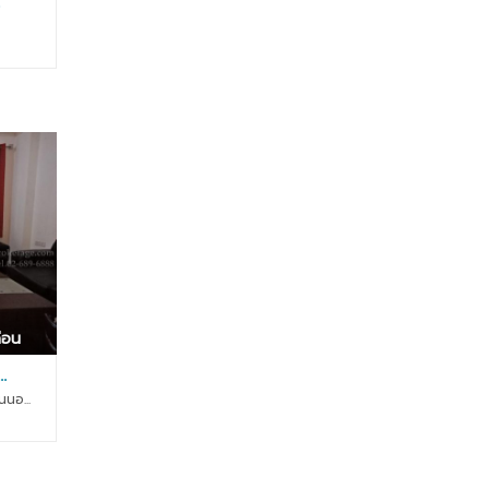
า
า
น
อ
,
พ
วิ
า
ภ
ร์
า
ท
ว
เ
ดี
ม้
,
น
ร
ท์
า
อ
ม
อ
อิ
ฟ
น
ฟิ
ท
ศ
ร
า
ือน
,
.
รั
ต
นอ...
น
า
ธิ
เ