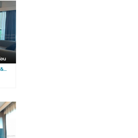
บ
ศ
ร์
พ
า
ร์
ือน
ค
วิ
&...
ว
วิ
ภ
า
ว
ดี
1