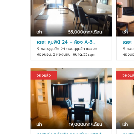
เช่า
55,000
บาท/เดือน
เช่า
เดอะ ลุมพินี 24 – ห้อง A-3...
เดอะ 
ซอยสุขุมวิท 24 ถนนสุขุมวิท แขวงค...
ซอยสุ
ห้องนอน:
2 ห้องนอน
ขนาด:
55sqm
ห้องนอ
จองแล้ว
จองแล
เช่า
19,000
บาท/เดือน
เช่า