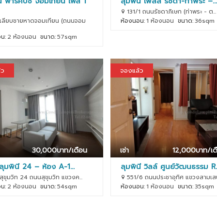
นี พาร์คบีช จอมเทียน เฟส 1
ลุมพินี เพลส รัชดา-ท่าพระ –...
131/1 ถนนรัชดาภิเษก (ท่าพระ - ต...
ลียบชายหาดจอมเทียน (ถนนจอม
ห้องนอน:
1 ห้องนอน
ขนาด:
36sqm
น:
2 ห้องนอน
ขนาด:
57sqm
้ว
จองแล้ว
30,000
บาท/เดือน
เช่า
12,000
บาท/เด
ลุมพินี 24 – ห้อง A-1...
ลุมพินี วิลล์ ศูนย์วัฒนธรรม R..
ขุมวิท 24 ถนนสุขุมวิท แขวงค...
551/6 ถนนประชาอุทิศ แขวงสามเสน
น:
2 ห้องนอน
ขนาด:
54sqm
ห้องนอน:
1 ห้องนอน
ขนาด:
35sqm