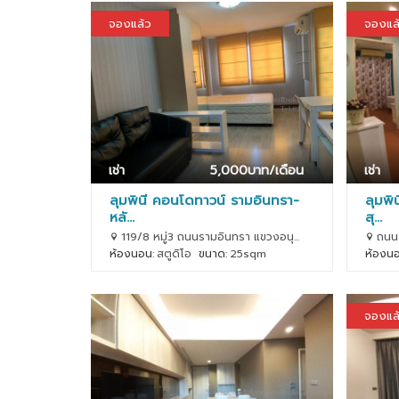
จองแล้ว
จองแล
เช่า
5,000
บาท/เดือน
เช่า
ลุมพินี คอนโดทาวน์ รามอินทรา-
ลุมพิ
หลั...
สุ...
119/8 หมู่3 ถนนรามอินทรา แขวงอนุ...
ถนนส
ห้องนอน:
สตูดิโอ
ขนาด:
25sqm
ห้องนอ
จองแล