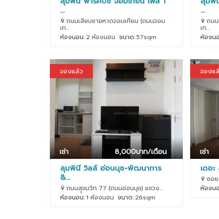
ลุมพินี พาร์คบีช จอมเทียน เฟส 1
ลุมพิ
...
...
ถนนเลียบชายหาดจอมเทียน (ถนนจอม
ถนนเ
เท...
เท...
ห้องนอน:
2 ห้องนอน
ขนาด:
57sqm
ห้องนอ
จองแล้ว
จองแล
เช่า
8,000
บาท/เดือน
เช่า
ลุมพินี วิลล์ อ่อนนุช-พัฒนาการ
เดอะ 
&...
ซอยสุ
ถนนสุุขมวิท 77 (ถนนอ่อนนุช) แขวง...
ห้องนอ
ห้องนอน:
1 ห้องนอน
ขนาด:
26sqm