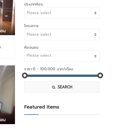
ประเภทห้อง:
ย
เ
Please select
ค
ช่
อ
า
โครงการ:
น
ือน
โ
Please select
1
ด
6
มิ
..
ห้องนอน:
8
เ
สตูดิโอ1 ห้องนอน2 ห้องนอน3 ห้องนอน
P
นี
K
ย
-
ม
ราคา:
t
บ้
e
า
s
น
t
เ
SEARCH
ง
ดี่
า
ย
ม
ว
Featured Items
ว
ร้
ง
า
ศ์
น
ือน
ว
ค้