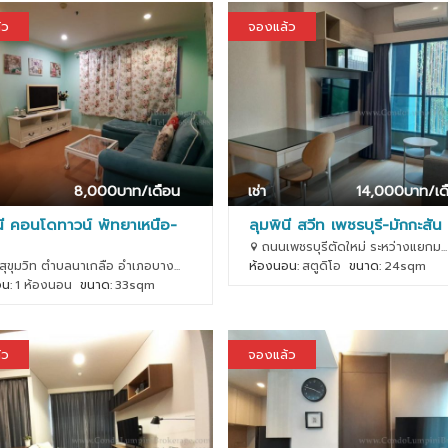
้ว
จองแล้ว
8,000
บาท/เดือน
เช่า
14,000
บาท/เด
นี คอนโดทาวน์ พัทยาเหนือ-
ลุมพินี สวีท เพชรบุรี-มักกะสัน 
ถนนเพชรบุรีตัดใหม่ ระหว่างแยกม...
ุขุมวิท ตำบลนาเกลือ อำเภอบาง...
ห้องนอน:
สตูดิโอ
ขนาด:
24sqm
น:
1 ห้องนอน
ขนาด:
33sqm
้ว
จองแล้ว