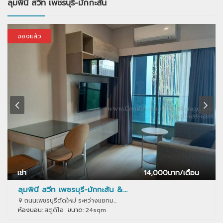
ลุมพินี สวีท เพชรบุรี-มักกะสัน
จองแล้ว
เช่า
14,000
บาท/เดือน
ลุมพินี สวีท เพชรบุรี-มักกะสัน &...
ถนนเพชรบุรีตัดใหม่ ระหว่างแยกม...
ห้องนอน:
สตูดิโอ
ขนาด:
24sqm