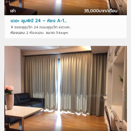
เช่า
35,000
บาท/เดือน
เดอะ ลุมพินี 24 – ห้อง A-1...
ซอยสุขุมวิท 24 ถนนสุขุมวิท แขวงค...
ห้องนอน:
2 ห้องนอน
ขนาด:
54sqm