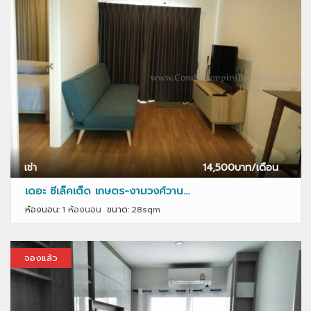
เช่า
14,500
บาท/เดือน
เดอะ ซีเล็คเต็ด เกษตร-งามวงศ์วาน...
ห้องนอน:
1 ห้องนอน
ขนาด:
28sqm
จองแล้ว