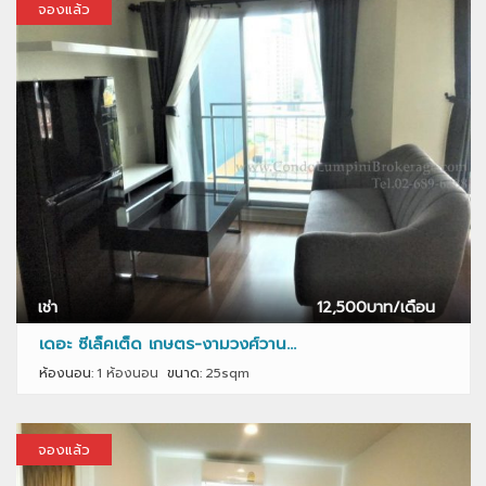
จองแล้ว
เช่า
12,500
บาท/เดือน
เดอะ ซีเล็คเต็ด เกษตร-งามวงศ์วาน...
ห้องนอน:
1 ห้องนอน
ขนาด:
25sqm
จองแล้ว