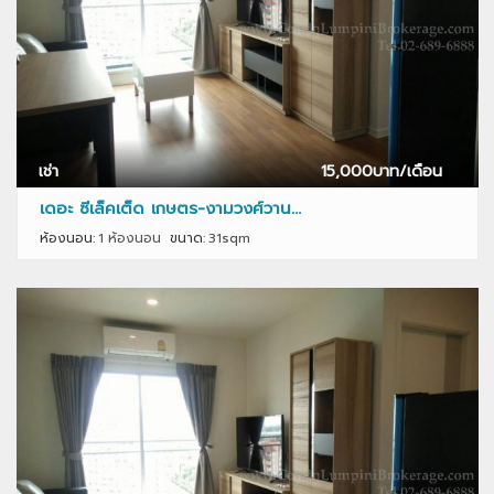
เช่า
15,000
บาท/เดือน
เดอะ ซีเล็คเต็ด เกษตร-งามวงศ์วาน...
ห้องนอน:
1 ห้องนอน
ขนาด:
31sqm