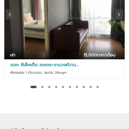
เช่า
15,000
บาท/เดือน
เดอะ ซีเล็คเต็ด เกษตร-งามวงศ์วาน...
ห้องนอน:
1 ห้องนอน
ขนาด:
28sqm