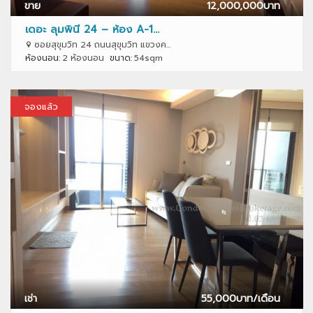
ขาย
12,000,000
บาท
เดอะ ลุมพินี 24 – ห้อง A-1...
ซอยสุขุมวิท 24 ถนนสุขุมวิท แขวงค...
ห้องนอน:
2 ห้องนอน
ขนาด:
54sqm
จองแล้ว
เช่า
55,000
บาท/เดือน