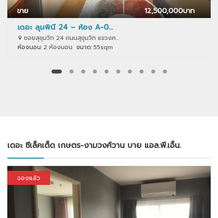
ขาย
12,500,000
บาท
เดอะ ลุมพินี 24 – ห้อง A-0...
ซอยสุขุมวิท 24 ถนนสุขุมวิท แขวงค...
ห้องนอน:
2 ห้องนอน
ขนาด:
55sqm
เดอะ ซีเล็คเต็ด เกษตร-งามวงศ์วาน บาย แอล.พี.เอ็น.
จองแล้ว