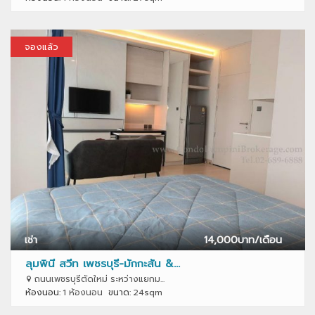
จองแล้ว
เช่า
14,000
บาท/เดือน
ลุมพินี สวีท เพชรบุรี-มักกะสัน &...
ถนนเพชรบุรีตัดใหม่ ระหว่างแยกม...
ห้องนอน:
1 ห้องนอน
ขนาด:
24sqm