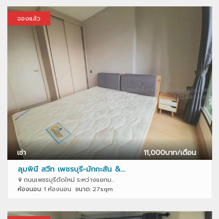
จองแล้ว
เช่า
11,000
บาท/เดือน
ลุมพินี สวีท เพชรบุรี-มักกะสัน &...
ถนนเพชรบุรีตัดใหม่ ระหว่างแยกม...
ห้องนอน:
1 ห้องนอน
ขนาด:
27sqm