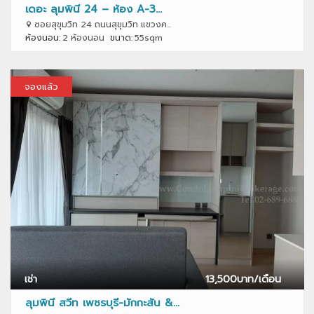
เดอะ ลุมพินี 24 – ห้อง A-3...
ซอยสุขุมวิท 24 ถนนสุขุมวิท แขวงค...
ห้องนอน:
2 ห้องนอน
ขนาด:
55sqm
จองแล้ว
เช่า
13,500
บาท/เดือน
ลุมพินี สวีท เพชรบุรี-มักกะสัน &...