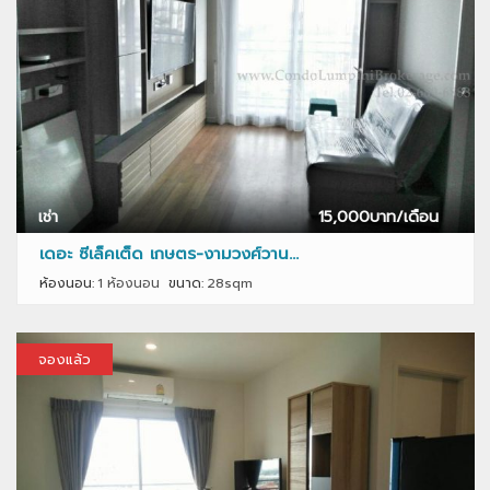
เช่า
15,000
บาท/เดือน
เดอะ ซีเล็คเต็ด เกษตร-งามวงศ์วาน...
ห้องนอน:
1 ห้องนอน
ขนาด:
28sqm
จองแล้ว