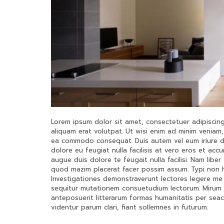
Lorem ipsum dolor sit amet, consectetuer adipiscin
aliquam erat volutpat. Ut wisi enim ad minim veniam, 
ea commodo consequat. Duis autem vel eum iriure dol
dolore eu feugiat nulla facilisis at vero eros et acc
augue duis dolore te feugait nulla facilisi. Nam lib
quod mazim placerat facer possim assum. Typi non hab
Investigationes demonstraverunt lectores legere me 
sequitur mutationem consuetudium lectorum. Mirum 
anteposuerit litterarum formas humanitatis per sea
videntur parum clari, fiant sollemnes in futurum.