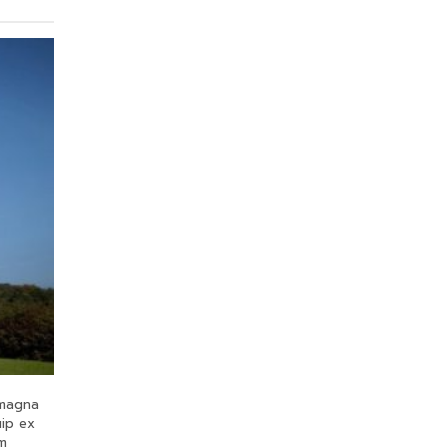
 magna
uip ex
um