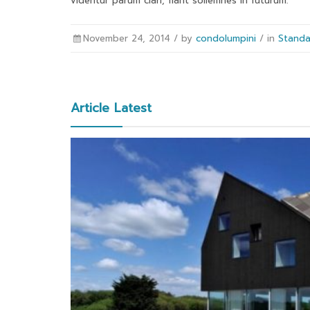
videntur parum clari, fiant sollemnes in futurum.
November 24, 2014 /
by
condolumpini
/ in
Standa
Article Latest