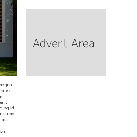
 magna
uip ex
um
enit
ming id
ritatem.
 qui
bis