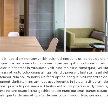
g elit, sed diam nonummy nibh euismod tincidunt ut laoreet dolore
quis nostrud exerci tation ullamcorper suscipit lobortis nisl ut aliq
or in hendrerit in vulputate velit esse molestie consequat, vel ill
umsan et iusto odio dignissim qui blandit praesent luptatum zzril del
er tempor cum soluta nobis eleifend option congue nihil imperdiet do
ent claritatem insitam; est usus legentis in iis qui facit eorum cla
lius quod ii legunt saepius. Claritas est etiam processus dynamicus,
est notare quam littera gothica, quam nunc putamus parum claram,
cula quarta decima et quinta decima. Eodem modo typi, qui nunc no