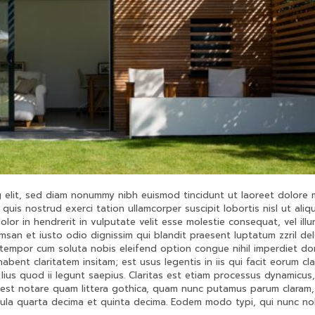
g elit, sed diam nonummy nibh euismod tincidunt ut laoreet dolore
quis nostrud exerci tation ullamcorper suscipit lobortis nisl ut aliq
or in hendrerit in vulputate velit esse molestie consequat, vel ill
umsan et iusto odio dignissim qui blandit praesent luptatum zzril del
er tempor cum soluta nobis eleifend option congue nihil imperdiet do
ent claritatem insitam; est usus legentis in iis qui facit eorum cla
lius quod ii legunt saepius. Claritas est etiam processus dynamicus,
est notare quam littera gothica, quam nunc putamus parum claram,
cula quarta decima et quinta decima. Eodem modo typi, qui nunc no