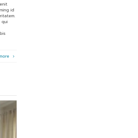
enit
ming id
ritatem.
 qui
bis
 more