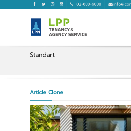
02-689-6888
info@con
Standart
Article Clone