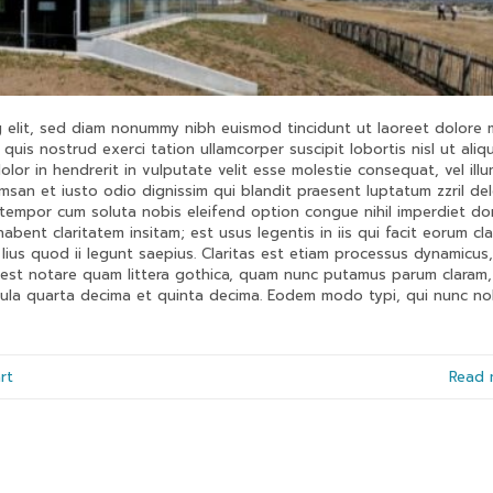
g elit, sed diam nonummy nibh euismod tincidunt ut laoreet dolore
quis nostrud exerci tation ullamcorper suscipit lobortis nisl ut aliq
or in hendrerit in vulputate velit esse molestie consequat, vel ill
umsan et iusto odio dignissim qui blandit praesent luptatum zzril del
er tempor cum soluta nobis eleifend option congue nihil imperdiet do
ent claritatem insitam; est usus legentis in iis qui facit eorum cla
lius quod ii legunt saepius. Claritas est etiam processus dynamicus,
est notare quam littera gothica, quam nunc putamus parum claram,
cula quarta decima et quinta decima. Eodem modo typi, qui nunc no
rt
Read