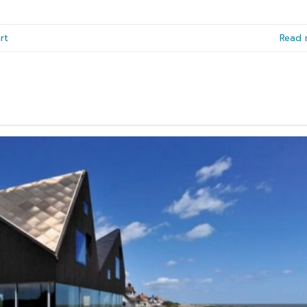
rt
Read