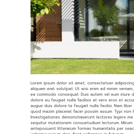
Lorem ipsum dolor sit amet, consectetuer adipiscin
aliquam erat volutpat. Ut wisi enim ad minim veniam, 
ea commodo consequat. Duis autem vel eum iriure dol
dolore eu feugiat nulla facilisis at vero eros et acc
augue duis dolore te feugait nulla facilisi. Nam lib
quod mazim placerat facer possim assum. Typi non hab
Investigationes demonstraverunt lectores legere me 
sequitur mutationem consuetudium lectorum. Mirum 
anteposuerit litterarum formas humanitatis per sea