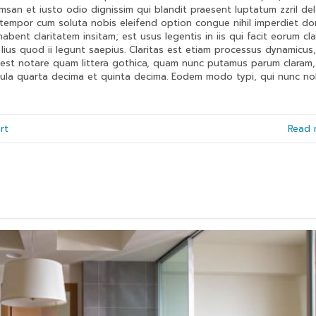
umsan et iusto odio dignissim qui blandit praesent luptatum zzril del
er tempor cum soluta nobis eleifend option congue nihil imperdiet do
ent claritatem insitam; est usus legentis in iis qui facit eorum cla
lius quod ii legunt saepius. Claritas est etiam processus dynamicus,
est notare quam littera gothica, quam nunc putamus parum claram,
cula quarta decima et quinta decima. Eodem modo typi, qui nunc no
rt
Read