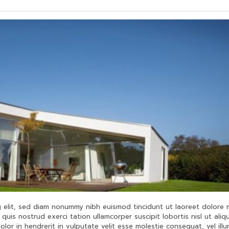
g elit, sed diam nonummy nibh euismod tincidunt ut laoreet dolore
quis nostrud exerci tation ullamcorper suscipit lobortis nisl ut aliq
or in hendrerit in vulputate velit esse molestie consequat, vel ill