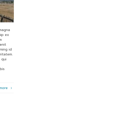
 magna
uip ex
um
enit
ming id
ritatem.
 qui
bis
 more