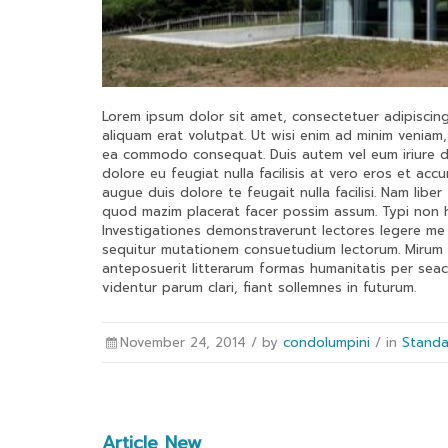
Lorem ipsum dolor sit amet, consectetuer adipiscin
aliquam erat volutpat. Ut wisi enim ad minim veniam, 
ea commodo consequat. Duis autem vel eum iriure dol
dolore eu feugiat nulla facilisis at vero eros et acc
augue duis dolore te feugait nulla facilisi. Nam lib
quod mazim placerat facer possim assum. Typi non hab
Investigationes demonstraverunt lectores legere me 
sequitur mutationem consuetudium lectorum. Mirum 
anteposuerit litterarum formas humanitatis per sea
videntur parum clari, fiant sollemnes in futurum.
November 24, 2014 /
by
condolumpini
/ in
Standa
Article New