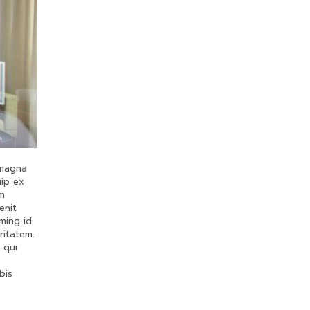
 magna
uip ex
um
enit
ming id
ritatem.
 qui
bis